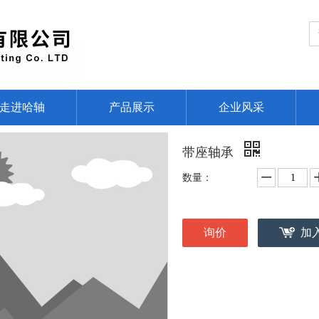
走进哈轴
产品展示
企业风采
带座轴承
数量：
询价
加