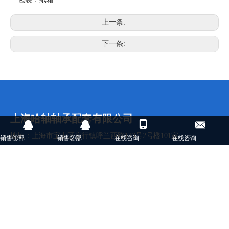
上一条:
下一条:
上海哈轴轴承配套有限公司
地址：上海市宝山区庙行镇呼兰西路123号2号楼101室
销售①部
销售②部
在线咨询
在线咨询
电话：021- 63545881 / 021-63545882
传真：021-63545883x803
邮编：200443
联系人：诸满宁
手机：13918457997
邮箱：shhz @ sh-hrb.com