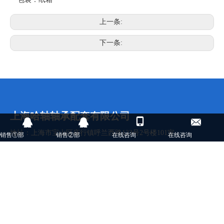
上一条:
下一条:
上海哈轴轴承配套有限公司
地址：上海市宝山区庙行镇呼兰西路123号2号楼101室
销售①部
销售②部
在线咨询
在线咨询
电话：021- 63545881 / 021-63545882
传真：021-63545883x803
邮编：200443
联系人：诸满宁
手机：13918457997
邮箱：shhz @ sh-hrb.com